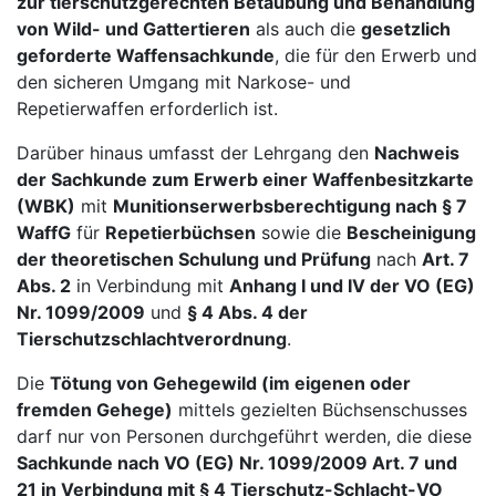
zur tierschutzgerechten Betäubung und Behandlung
von Wild- und Gattertieren
als auch die
gesetzlich
geforderte Waffensachkunde
, die für den Erwerb und
den sicheren Umgang mit Narkose- und
Repetierwaffen erforderlich ist.
Darüber hinaus umfasst der Lehrgang den
Nachweis
der Sachkunde zum Erwerb einer Waffenbesitzkarte
(WBK)
mit
Munitionserwerbsberechtigung nach § 7
WaffG
für
Repetierbüchsen
sowie die
Bescheinigung
der theoretischen Schulung und Prüfung
nach
Art. 7
Abs. 2
in Verbindung mit
Anhang I und IV der VO (EG)
Nr. 1099/2009
und
§ 4 Abs. 4 der
Tierschutzschlachtverordnung
.
Die
Tötung von Gehegewild (im eigenen oder
fremden Gehege)
mittels gezielten Büchsenschusses
darf nur von Personen durchgeführt werden, die diese
Sachkunde nach VO (EG) Nr. 1099/2009 Art. 7 und
21 in Verbindung mit § 4 Tierschutz-Schlacht-VO