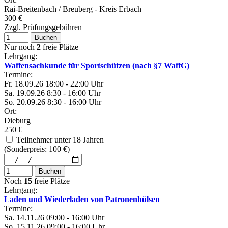
Rai-Breitenbach / Breuberg - Kreis Erbach
300 €
Zzgl. Prüfungsgebühren
Buchen
Nur noch
2
freie Plätze
Lehrgang:
Waffensachkunde für Sportschützen (nach §7 WaffG)
Termine:
Fr.
18.09.26
18:00 - 22:00 Uhr
Sa.
19.09.26
8:30 - 16:00 Uhr
So.
20.09.26
8:30 - 16:00 Uhr
Ort:
Dieburg
250 €
Teilnehmer unter 18 Jahren
(Sonderpreis: 100 €)
Buchen
Noch
15
freie Plätze
Lehrgang:
Laden und Wiederladen von Patronenhülsen
Termine:
Sa.
14.11.26
09:00 - 16:00 Uhr
So.
15.11.26
09:00 - 16:00 Uhr