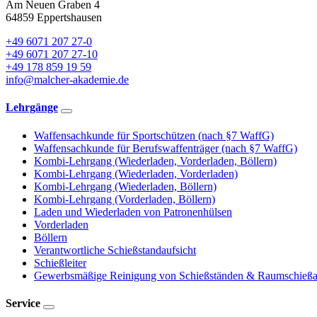
Am Neuen Graben 4
64859 Eppertshausen
+49 6071 207 27-0
+49 6071 207 27-10
+49 178 859 19 59
info@malcher-akademie.de
Lehrgänge
Waffensachkunde für Sportschützen (nach §7 WaffG)
Waffensachkunde für Berufswaffenträger (nach §7 WaffG)
Kombi-Lehrgang (Wiederladen, Vorderladen, Böllern)
Kombi-Lehrgang (Wiederladen, Vorderladen)
Kombi-Lehrgang (Wiederladen, Böllern)
Kombi-Lehrgang (Vorderladen, Böllern)
Laden und Wiederladen von Patronenhülsen
Vorderladen
Böllern
Verantwortliche Schießstandaufsicht
Schießleiter
Gewerbsmäßige Reinigung von Schießständen & Raumschieß
Service