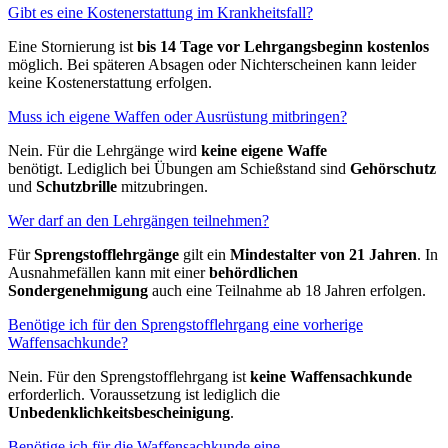
Gibt es eine Kostenerstattung im Krankheitsfall?
Eine Stornierung ist
bis 14 Tage vor Lehrgangsbeginn kostenlos
möglich. Bei späteren Absagen oder Nichterscheinen kann leider
keine Kostenerstattung erfolgen.
Muss ich eigene Waffen oder Ausrüstung mitbringen?
Nein. Für die Lehrgänge wird
keine eigene Waffe
benötigt. Lediglich bei Übungen am Schießstand sind
Gehörschutz
und
Schutzbrille
mitzubringen.
Wer darf an den Lehrgängen teilnehmen?
Für
Sprengstofflehrgänge
gilt ein
Mindestalter von 21 Jahren
. In
Ausnahmefällen kann mit einer
behördlichen
Sondergenehmigung
auch eine Teilnahme ab 18 Jahren erfolgen.
Benötige ich für den Sprengstofflehrgang eine vorherige
Waffensachkunde?
Nein. Für den Sprengstofflehrgang ist
keine Waffensachkunde
erforderlich. Voraussetzung ist lediglich die
Unbedenklichkeitsbescheinigung
.
Benötige ich für die Waffensachkunde eine