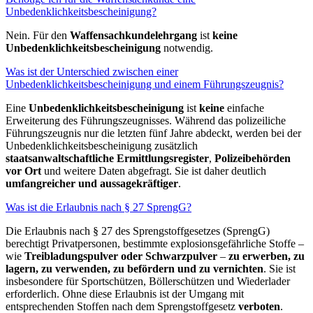
Unbedenklichkeitsbescheinigung?
Nein. Für den
Waffensachkundelehrgang
ist
keine
Unbedenklichkeitsbescheinigung
notwendig.
Was ist der Unterschied zwischen einer
Unbedenklichkeitsbescheinigung und einem Führungszeugnis?
Eine
Unbedenklichkeitsbescheinigung
ist
keine
einfache
Erweiterung des Führungszeugnisses. Während das polizeiliche
Führungszeugnis nur die letzten fünf Jahre abdeckt, werden bei der
Unbedenklichkeitsbescheinigung zusätzlich
staatsanwaltschaftliche Ermittlungsregister
,
Polizeibehörden
vor Ort
und weitere Daten abgefragt. Sie ist daher deutlich
umfangreicher und aussagekräftiger
.
Was ist die Erlaubnis nach § 27 SprengG?
Die Erlaubnis nach § 27 des Sprengstoffgesetzes (SprengG)
berechtigt Privatpersonen, bestimmte explosionsgefährliche Stoffe –
wie
Treibladungspulver oder Schwarzpulver
–
zu erwerben, zu
lagern, zu verwenden, zu befördern und zu vernichten
. Sie ist
insbesondere für Sportschützen, Böllerschützen und Wiederlader
erforderlich. Ohne diese Erlaubnis ist der Umgang mit
entsprechenden Stoffen nach dem Sprengstoffgesetz
verboten
.